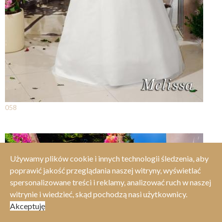
058
Używamy plików cookie i innych technologii śledzenia, aby
poprawić jakość przeglądania naszej witryny, wyświetlać
spersonalizowane treści i reklamy, analizować ruch w naszej
witrynie i wiedzieć, skąd pochodzą nasi użytkownicy.
Akceptuję